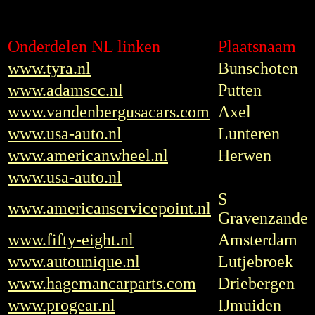
Onderdelen NL linken
Plaatsnaam
www.tyra.nl
Bunschoten
www.adamscc.nl
Putten
www.vandenbergusacars.com
Axel
www.usa-auto.nl
Lunteren
www.americanwheel.nl
Herwen
www.usa-auto.nl
S
www.americanservicepoint.nl
Gravenzande
www.fifty-eight.nl
Amsterdam
www.autounique.nl
Lutjebroek
www.hagemancarparts.com
Driebergen
www.progear.nl
IJmuiden